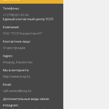
+7 (778) 021-01-56
Единый контактный центр ТССП
ТОО "ТССП Казахстан-АТ"
Отдел продаж
Атырау, Казахстан
http://www.tssp.kz
call-center@tssp.kz
Instagram