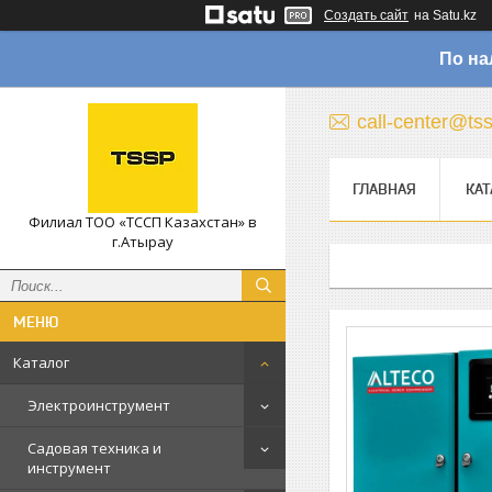
Создать сайт
на Satu.kz
По на
call-center@ts
ГЛАВНАЯ
КАТ
Филиал ТОО «ТССП Казахстан» в
г.Атырау
Каталог
Электроинструмент
Садовая техника и
инструмент