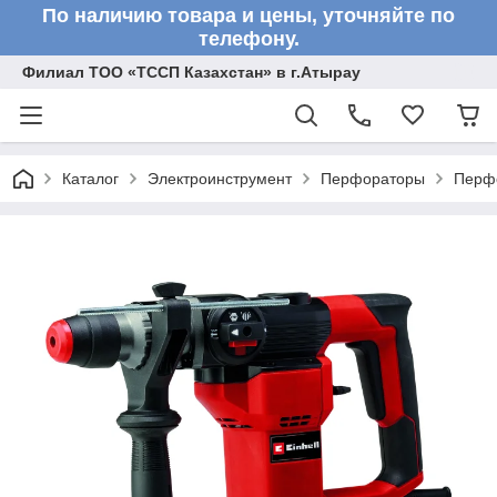
По наличию товара и цены, уточняйте по
телефону.
Филиал ТОО «ТССП Казахстан» в г.Атырау
Каталог
Электроинструмент
Перфораторы
Перф