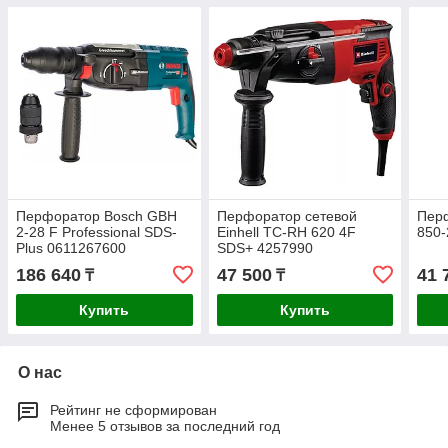
Перфоратор Bosch GBH
Перфоратор сетевой
Пер
2-28 F Professional SDS-
Einhell TC-RH 620 4F
850-
Plus 0611267600
SDS+ 4257990
186 640
47 500
41 
₸
₸
Купить
Купить
О нас
Рейтинг не сформирован
Менее 5 отзывов за последний год