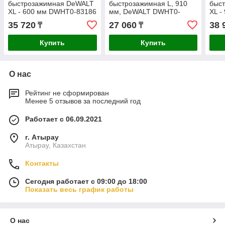
быстрозажимная DeWALT
быстрозажимная L, 910
быс
XL - 600 мм DWHT0-83186
мм, DeWALT DWHT0-
XL -
83195
35 720
27 060
38 
₸
₸
Купить
Купить
О нас
Рейтинг не сформирован
Менее 5 отзывов за последний год
Работает с 06.09.2021
г. Атырау
Атырау, Казахстан
Контакты
Сегодня работает с 09:00 до 18:00
Показать весь график работы
О нас