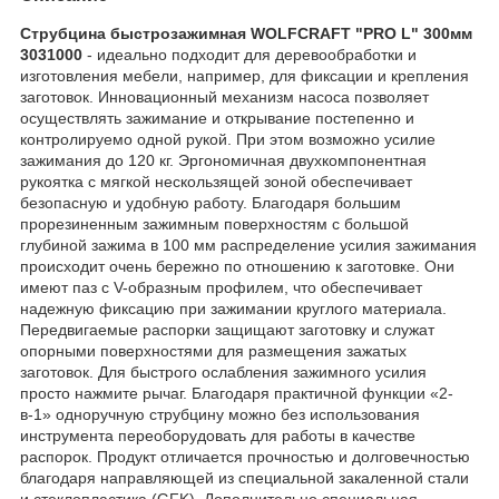
Струбцина быстрозажимная WOLFCRAFT "PRO L" 300мм
3031000
- идеально подходит для деревообработки и
изготовления мебели, например, для фиксации и крепления
заготовок. Инновационный механизм насоса позволяет
осуществлять зажимание и открывание постепенно и
контролируемо одной рукой. При этом возможно усилие
зажимания до 120 кг. Эргономичная двухкомпонентная
рукоятка с мягкой нескользящей зоной обеспечивает
безопасную и удобную работу. Благодаря большим
прорезиненным зажимным поверхностям с большой
глубиной зажима в 100 мм распределение усилия зажимания
происходит очень бережно по отношению к заготовке. Они
имеют паз с V-образным профилем, что обеспечивает
надежную фиксацию при зажимании круглого материала.
Передвигаемые распорки защищают заготовку и служат
опорными поверхностями для размещения зажатых
заготовок. Для быстрого ослабления зажимного усилия
просто нажмите рычаг. Благодаря практичной функции «2-
в-1» одноручную струбцину можно без использования
инструмента переоборудовать для работы в качестве
распорок. Продукт отличается прочностью и долговечностью
благодаря направляющей из специальной закаленной стали
и стеклопластика (GFK). Дополнительно специальная