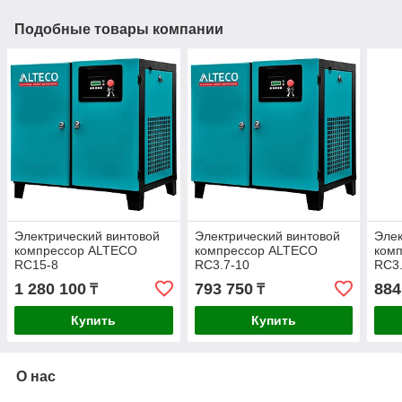
Подобные товары компании
Электрический винтовой
Электрический винтовой
Элек
компрессор ALTECO
компрессор ALTECO
ком
RC15-8
RC3.7-10
RC3.
1 280 100
793 750
884
₸
₸
Купить
Купить
О нас