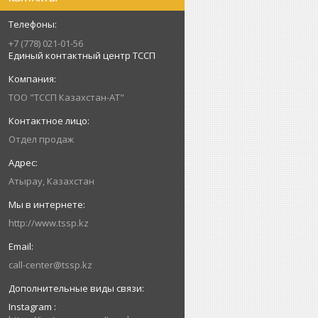
+7 (778) 021-01-56
Единый контактный центр ТССП
ТОО "ТССП Казахстан-АТ"
Отдел продаж
Атырау, Казахстан
http://www.tssp.kz
call-center@tssp.kz
Instagram