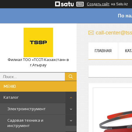
Создать сайт
на Satu.kz
По на
call-center@ts
ГЛАВНАЯ
КАТ
Филиал ТОО «ТССП Казахстан» в
г.Атырау
Каталог
Электроинструмент
Садовая техника и
инструмент