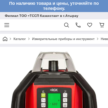
По наличию товара и цены, уточняйте по
телефону.
Филиал ТОО «ТССП Казахстан» в г.Атырау
Каталог
Измерительные приборы и инструмент
Нив