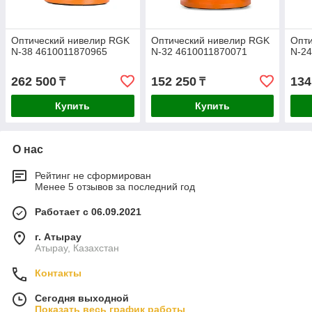
Оптический нивелир RGK
Оптический нивелир RGK
Опт
N-38 4610011870965
N-32 4610011870071
N-24
262 500
152 250
134
₸
₸
Купить
Купить
О нас
Рейтинг не сформирован
Менее 5 отзывов за последний год
Работает с 06.09.2021
г. Атырау
Атырау, Казахстан
Контакты
Сегодня выходной
Показать весь график работы