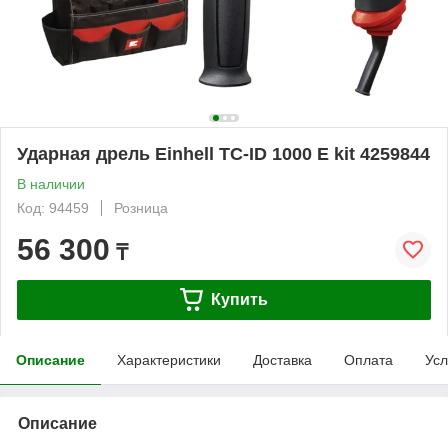
Ударная дрель Einhell TC-ID 1000 E kit 4259844
В наличии
Код: 94459
Розница
56 300
₸
Купить
Описание
Характеристики
Доставка
Оплата
Усл
Описание