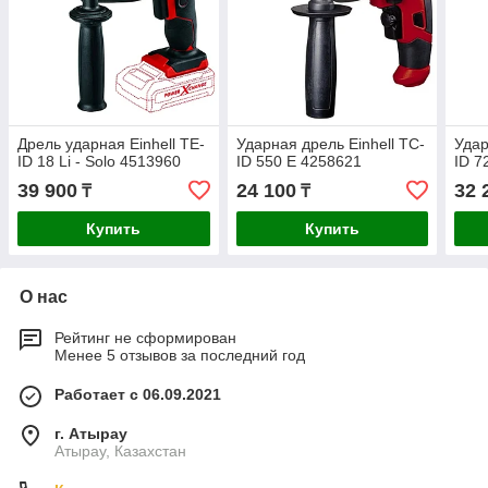
Дрель ударная Einhell TE-
Ударная дрель Einhell TC-
Удар
ID 18 Li - Solo 4513960
ID 550 E 4258621
ID 7
39 900
24 100
32 
₸
₸
Купить
Купить
О нас
Рейтинг не сформирован
Менее 5 отзывов за последний год
Работает с 06.09.2021
г. Атырау
Атырау, Казахстан