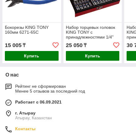
Бокорезы KING TONY
Набор торцевых головок
Набо
160мм 6271-65C
KING TONY с
KIN
принадлежностями 1/4"
прин
шестигранные 4-13 мм 26
шест
15 005
25 050
30 
₸
₸
шт. 2526MR
шт.
Купить
Купить
О нас
Рейтинг не сформирован
Менее 5 отзывов за последний год
Работает с 06.09.2021
г. Атырау
Атырау, Казахстан
Контакты