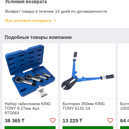
Условия возврата
Возврат товара в течение 14 дней по договоренности
Все условия возврата
Подобные товары компании
Набор гайколомов KING
Болторез 350мм KING
Бол
TONY 9-27мм 4шт.
TONY 6131-14
105
9TD064
38 365
13 225
64 
₸
₸