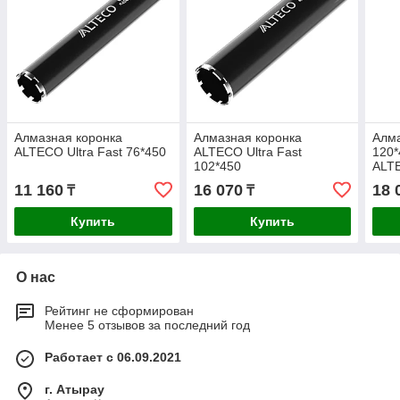
Алмазная коронка
Алмазная коронка
Алма
ALTECO Ultra Fast 76*450
ALTECO Ultra Fast
120*
102*450
ALT
11 160
16 070
18 
₸
₸
Купить
Купить
О нас
Рейтинг не сформирован
Менее 5 отзывов за последний год
Работает с 06.09.2021
г. Атырау