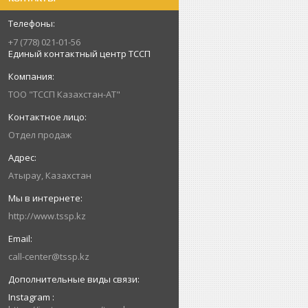
+7 (778) 021-01-56
Единый контактный центр ТССП
ТОО "ТССП Казахстан-АТ"
Отдел продаж
Атырау, Казахстан
http://www.tssp.kz
call-center@tssp.kz
Instagram