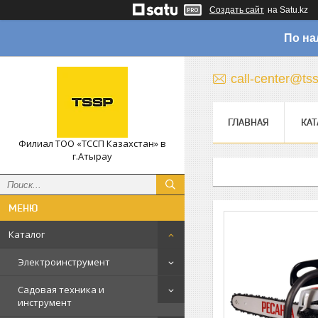
Создать сайт
на Satu.kz
По на
call-center@ts
ГЛАВНАЯ
КАТ
Филиал ТОО «ТССП Казахстан» в
г.Атырау
Каталог
Электроинструмент
Садовая техника и
инструмент