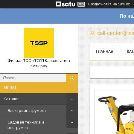
Создать сайт
на Satu.kz
По на
call-center@ts
ГЛАВНАЯ
КАТ
Филиал ТОО «ТССП Казахстан» в
г.Атырау
Каталог
Электроинструмент
Садовая техника и
инструмент