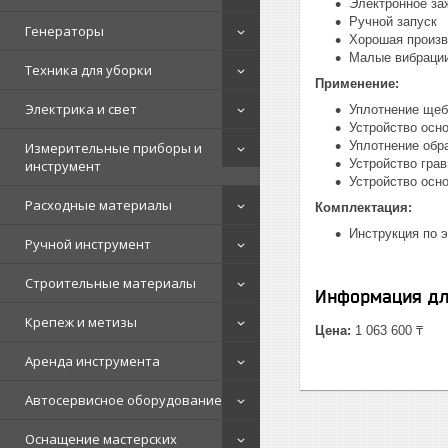
Электронное за
Ручной запуск
Генераторы
Хорошая произв
Малые вибрации
Техника для уборки
Применение:
Электрика и свет
Уплотнение щебн
Устройство осн
Уплотнение обр
Измерительные приборы и
Устройство гра
инструмент
Устройство осн
Расходные материалы
Комплектация:
Инструкция по 
Ручной инструмент
Строительные материалы
Информация дл
Крепеж и метизы
Цена:
1 063 600 ₸
Аренда инструмента
Автосервисное оборудование
Оснащение мастерских