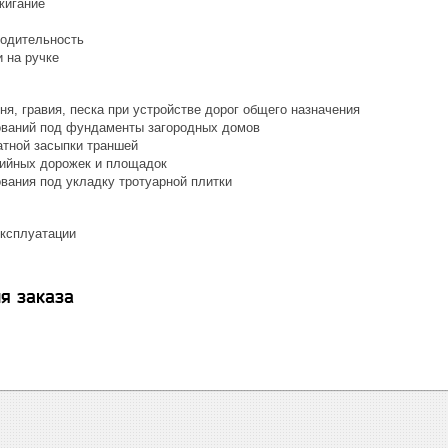
жигание
одительность
 на ручке
я, гравия, песка при устройстве дорог общего назначения
ований под фундаменты загородных домов
атной засыпки траншей
вийных дорожек и площадок
ования под укладку тротуарной плитки
эксплуатации
я заказа