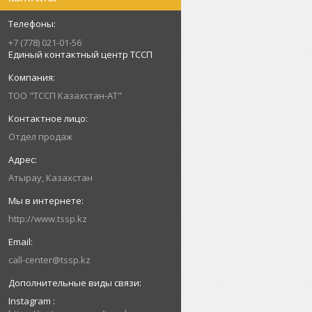
+7 (778) 021-01-56
Единый контактный центр ТССП
ТОО "ТССП Казахстан-АТ"
Отдел продаж
Атырау, Казахстан
http://www.tssp.kz
call-center@tssp.kz
Instagram