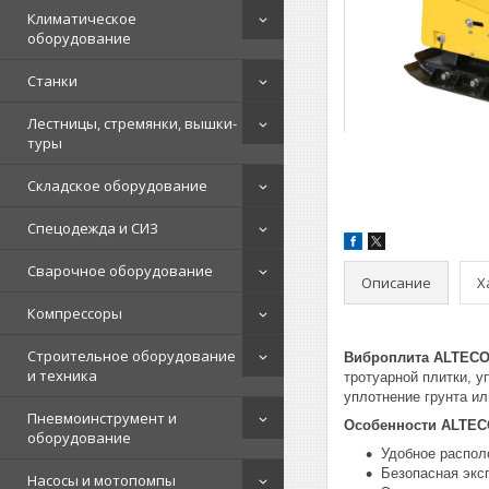
Климатическое
оборудование
Станки
Лестницы, стремянки, вышки-
туры
Складское оборудование
Спецодежда и СИЗ
Сварочное оборудование
Описание
Х
Компрессоры
Строительное оборудование
Виброплита ALTECO
и техника
тротуарной плитки, у
уплотнение грунта ил
Пневмоинструмент и
Особенности ALTE
оборудование
Удобное распол
Безопасная экс
Насосы и мотопомпы