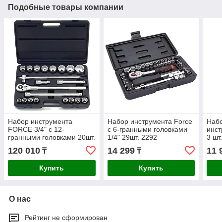
Подобные товары компании
Набор инструмента
Набор инструмента Force
Набо
FORCE 3/4" с 12-
с 6-гранными головками
инст
гранными головками 20шт.
1/4" 29шт. 2292
3 шт
6201
120 010
14 299
11 
₸
₸
Купить
Купить
О нас
Рейтинг не сформирован