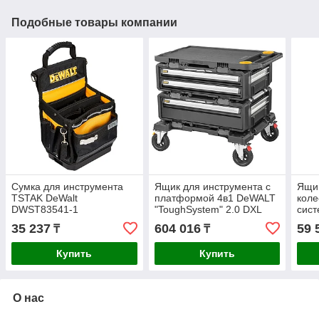
Подобные товары компании
Сумка для инструмента
Ящик для инструмента с
Ящик
TSTAK DeWalt
платформой 4в1 DeWALT
коле
DWST83541-1
"ToughSystem" 2.0 DXL
сист
DWST60520-1
TST
35 237
604 016
59 
₸
₸
Купить
Купить
О нас