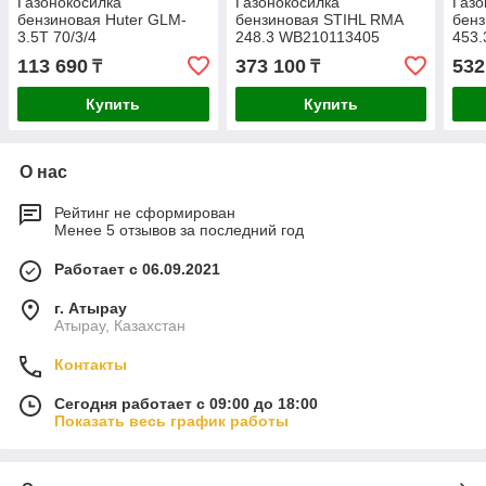
Газонокосилка
Газонокосилка
Газо
бензиновая Huter GLM-
бензиновая STIHL RMA
бенз
3.5T 70/3/4
248.3 WB210113405
453.
113 690
373 100
532
₸
₸
Купить
Купить
О нас
Рейтинг не сформирован
Менее 5 отзывов за последний год
Работает с 06.09.2021
г. Атырау
Атырау, Казахстан
Контакты
Сегодня работает с 09:00 до 18:00
Показать весь график работы