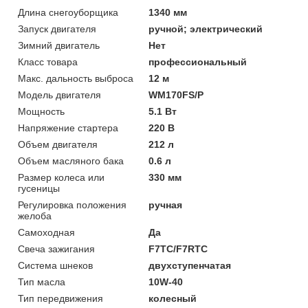
Длина снегоуборщика
1340 мм
Запуск двигателя
ручной; электрический
Зимний двигатель
Нет
Класс товара
профессиональный
Макс. дальность выброса
12 м
Модель двигателя
WM170FS/P
Мощность
5.1 Вт
Напряжение стартера
220 В
Объем двигателя
212 л
Объем масляного бака
0.6 л
Размер колеса или
330 мм
гусеницы
Регулировка положения
ручная
желоба
Самоходная
Да
Свеча зажигания
F7TC/F7RTC
Система шнеков
двухступенчатая
Тип масла
10W-40
Тип передвижения
колесный