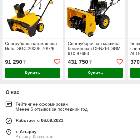
Снегоуборочная машина
Снегоуборочная машина
Бен
Huter SGC 2000E 70/7/6
бензиновая DENZEL SBM
сне
610 97653
ALT
91 290
431 750
370
₸
₸
Купить
Купить
О нас
Рейтинг не сформирован
Менее 5 отзывов за последний год
Работает с 06.09.2021
г. Атырау
Атырау, Казахстан