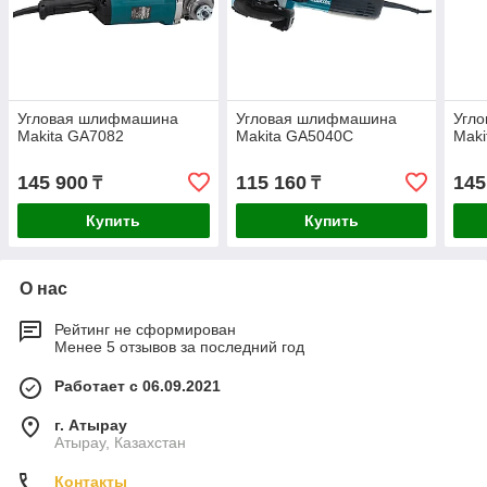
Угловая шлифмашина
Угловая шлифмашина
Угл
Makita GA7082
Makita GA5040C
Mak
145 900
115 160
145
₸
₸
Купить
Купить
О нас
Рейтинг не сформирован
Менее 5 отзывов за последний год
Работает с 06.09.2021
г. Атырау
Атырау, Казахстан
Контакты