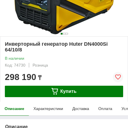
Инверторный генератор Huter DN4000Si
64/10/8
В наличии
Код: 74730
Розница
298 190
₸
Купить
Описание
Характеристики
Доставка
Оплата
Усл
Описание