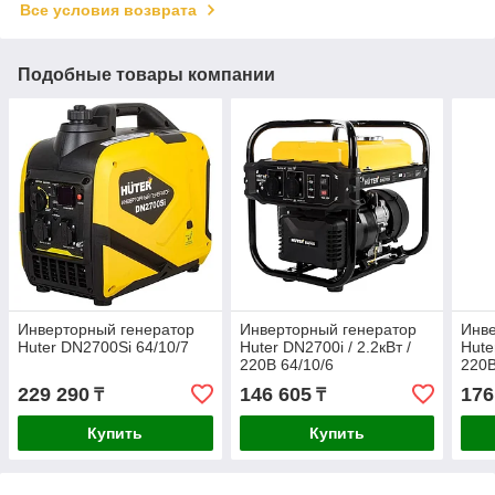
Все условия возврата
Подобные товары компании
Инверторный генератор
Инверторный генератор
Инве
Huter DN2700Si 64/10/7
Huter DN2700i / 2.2кВт /
Hute
220В 64/10/6
220В
229 290
146 605
176
₸
₸
Купить
Купить