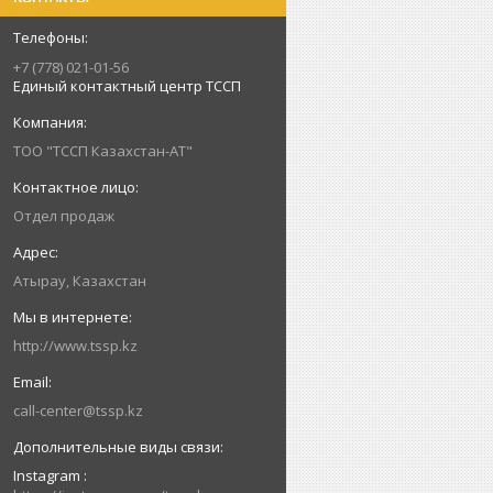
+7 (778) 021-01-56
Единый контактный центр ТССП
ТОО "ТССП Казахстан-АТ"
Отдел продаж
Атырау, Казахстан
http://www.tssp.kz
call-center@tssp.kz
Instagram