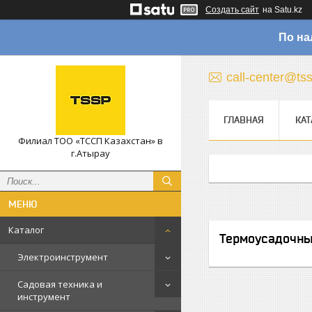
Создать сайт
на Satu.kz
По на
call-center@ts
ГЛАВНАЯ
КАТ
Филиал ТОО «ТССП Казахстан» в
г.Атырау
Каталог
Термоусадочны
Электроинструмент
Садовая техника и
инструмент