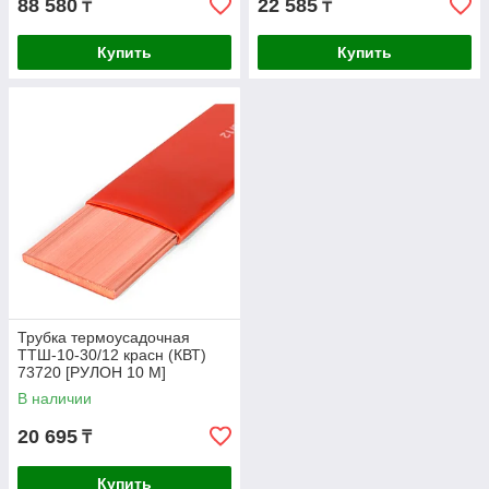
88 580
22 585
₸
₸
Купить
Купить
Трубка термоусадочная
ТТШ-10-30/12 красн (КВТ)
73720 [РУЛОН 10 М]
В наличии
20 695
₸
Купить