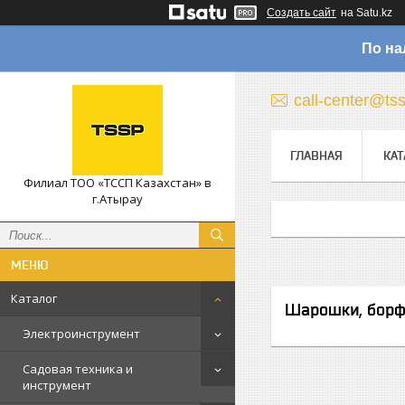
Создать сайт
на Satu.kz
По на
call-center@ts
ГЛАВНАЯ
КАТ
Филиал ТОО «ТССП Казахстан» в
г.Атырау
Каталог
Шарошки, бор
Электроинструмент
Садовая техника и
инструмент