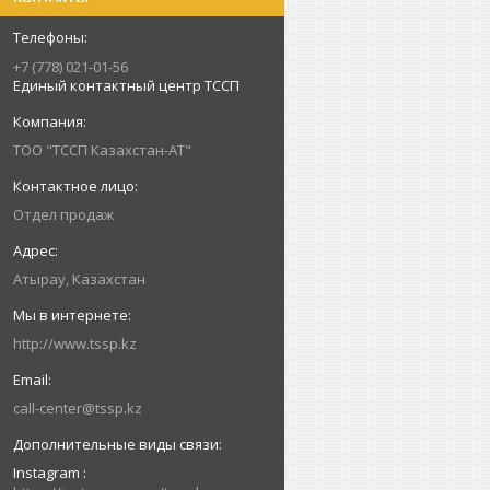
+7 (778) 021-01-56
Единый контактный центр ТССП
ТОО "ТССП Казахстан-АТ"
Отдел продаж
Атырау, Казахстан
http://www.tssp.kz
call-center@tssp.kz
Instagram