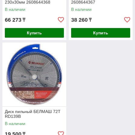
230x30мм 2608644368
2608644367
В наличии
В наличии
66 273
38 260
₸
₸
Купить
Купить
Диск пильный БЕЛМАШ 72Т
RD139B
В наличии
19 500
₸