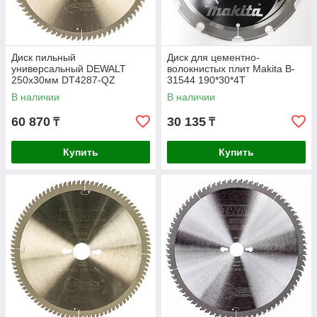
Диск пильный
Диск для цементно-
универсальный DEWALT
волокнистых плит Makita B-
250х30мм DT4287-QZ
31544 190*30*4Т
В наличии
В наличии
60 870
30 135
₸
₸
Купить
Купить