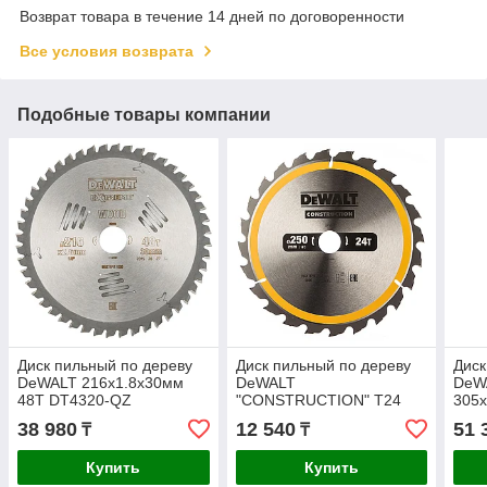
Возврат товара в течение 14 дней по договоренности
Все условия возврата
Подобные товары компании
Диск пильный по дереву
Диск пильный по дереву
Диск
DeWALT 216х1.8х30мм
DeWALT
DeW
48T DT4320-QZ
"CONSTRUCTION" T24
305х
250х30мм DT1956-QZ
DT9
38 980
12 540
51 
₸
₸
Купить
Купить