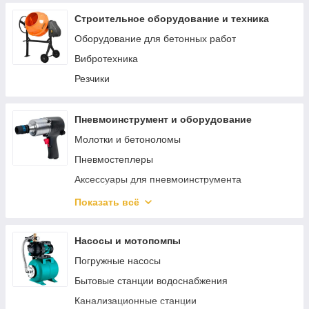
Строительное оборудование и техника
Оборудование для бетонных работ
Вибротехника
Резчики
Пневмоинструмент и оборудование
Молотки и бетоноломы
Пневмостеплеры
Аксессуары для пневмоинструмента
Пневматический гайковерт
Показать всё
Аэрографы
Пневмошлифмашины
Насосы и мотопомпы
Пневмокраскопульты
Погружные насосы
Пневмопистолеты
Бытовые станции водоснабжения
Наборы пневмоинструмента
Канализационные станции