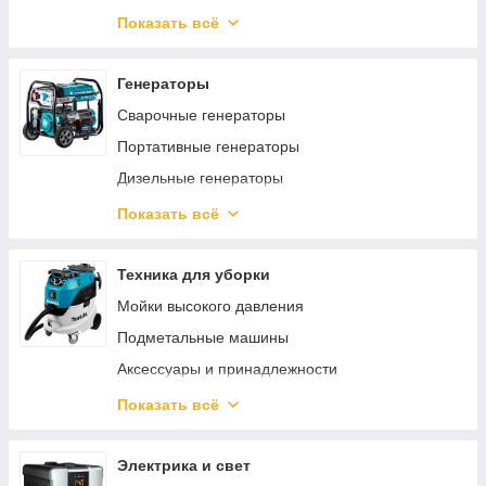
Пневмодрели
Мотопомпы
Показать всё
Регуляторы давления
Аксессуары и принадлежности для насосов
Пневматические заклепочники
Общепромышленные насосы
Генераторы
Пневмошуруповерты
Бытовые поверхностные насосы
Сварочные генераторы
Хоппер ковши
Автоматика для насосов
Портативные генераторы
Пневмоотвертки
Циркуляционные насосы
Дизельные генераторы
Пневмоножницы и пилы
Комплектующие для генераторов
Показать всё
Пневмотрещотки
Инверторные генераторы
Пневматические лобзики
Техника для уборки
Мойки высокого давления
Подметальные машины
Аксессуары и принадлежности
Пылесосы
Показать всё
Пароочистители
Очистители окон
Электрика и свет