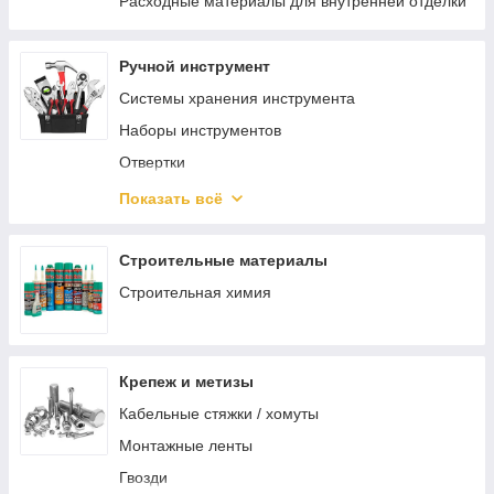
Расходные материалы для внутренней отделки
Ручной инструмент
Системы хранения инструмента
Наборы инструментов
Отвертки
Шарнирно-губцевый инструмент
Показать всё
Разметочный инструмент
Электромонтажный инструмент
Строительные материалы
Зажимной инструмент
Строительная химия
Ударный инструмент
Режущий инструмент
Крепеж и метизы
Столярно-слесарный инструмент
Кабельные стяжки / хомуты
Монтажный инструмент
Монтажные ленты
Трубный инструмент
Гвозди
Отделочный инструмент