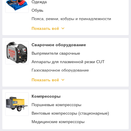
Одежда
Обувь
Пояса, ремни, кобуры и принадлежности
Защита органов зрения
Показать всё
Защита головы
Наколенники
Сварочное оборудование
Выпрямители сварочные
Аппараты для плазменной резки CUT
Газосварочное оборудование
Инверторные сварочные аппараты ММА
Показать всё
Сварочные полуавтоматы MIG/MAG
Аппараты аргонно-дуговой сварки TIG
Компрессоры
Реостаты
Поршневые компрессоры
Аппараты для сварки труб
Винтовые компрессоры (стационарные)
Материалы и комплектующие для сварки и
Медицинские компрессоры
пайки