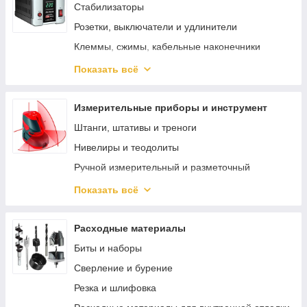
Пеногенераторы
Стабилизаторы
Средства для чистки и ухода
Розетки, выключатели и удлинители
Поломойные машины
Клеммы, сжимы, кабельные наконечники
Источники бесперебойного питания
Показать всё
Изоляция и защита кабеля
Освещение
Измерительные приборы и инструмент
Штанги, штативы и треноги
Нивелиры и теодолиты
Ручной измерительный и разметочный
инструмент
Показать всё
Электротехнические измерительные приборы
Диагностика и неразрушающий контроль
Расходные материалы
Измерение параметров окружающей среды
Биты и наборы
Специализированные приборы и
Сверление и бурение
комплектующие
Резка и шлифовка
Измерители длины и расстояния