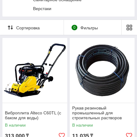
Подставки страховочные
Верстаки
Прессы гидравлические
Трансмиссионные стойки
Сортировка
0
Фильтры
Гидравлические цилиндры и насосы
Подъемники автомобильные
Стяжки пружин
Специальный инструмент
Станки и мойки деталей
Диагностическое оборудование
Вытяжка выхлопных газов
Кузовной ремонт
Фонари и переноски
Рукав резиновый
Виброплита Alteco C60TL (с
промышленный для
баком для воды)
строительных растворов
SEMPERIT SM40 50х8мм 1м
В наличии
В наличии
313 000
11 035
₸
₸