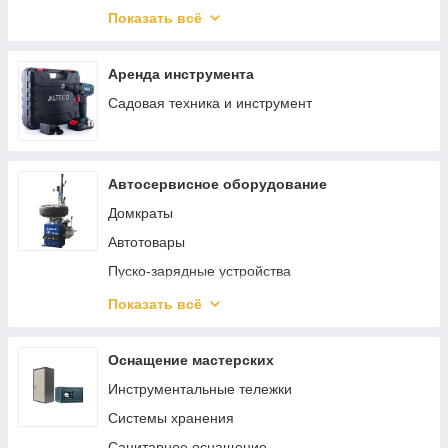
Такелаж
Ключи, трещотки, воротки
Показать всё
Скобы
Саморезы и шурупы
Аренда инструмента
Садовая техника и инструмент
Автосервисное оборудование
Домкраты
Автотовары
Пуско-зарядные устройства
Трубогибы
Показать всё
Смазочное и заправочное оборудование
Шиномонтажное оборудование
Оснащение мастерских
Кантователи двигателя
Инструментальные тележки
Краны гаражные
Системы хранения
Лежаки подкатные
Санитарное оснащение