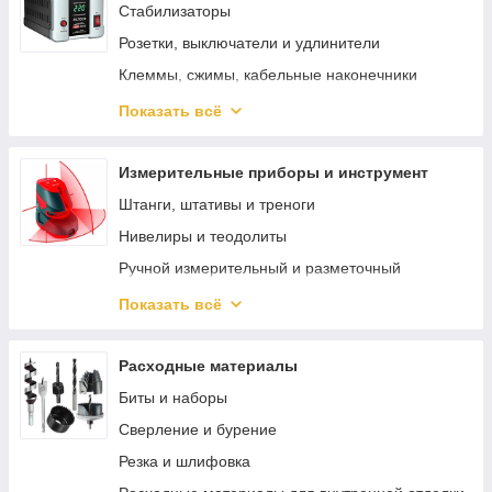
Пеногенераторы
Стабилизаторы
Средства для чистки и ухода
Розетки, выключатели и удлинители
Поломойные машины
Клеммы, сжимы, кабельные наконечники
Источники бесперебойного питания
Показать всё
Изоляция и защита кабеля
Освещение
Измерительные приборы и инструмент
Штанги, штативы и треноги
Нивелиры и теодолиты
Ручной измерительный и разметочный
инструмент
Показать всё
Электротехнические измерительные приборы
Диагностика и неразрушающий контроль
Расходные материалы
Измерение параметров окружающей среды
Биты и наборы
Специализированные приборы и
Сверление и бурение
комплектующие
Резка и шлифовка
Измерители длины и расстояния