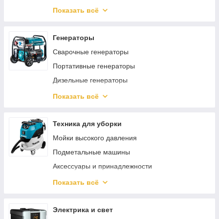
Пневмодрели
Мотопомпы
Показать всё
Регуляторы давления
Аксессуары и принадлежности для насосов
Пневматические заклепочники
Общепромышленные насосы
Генераторы
Пневмошуруповерты
Бытовые поверхностные насосы
Сварочные генераторы
Хоппер ковши
Автоматика для насосов
Портативные генераторы
Пневмоотвертки
Циркуляционные насосы
Дизельные генераторы
Пневмоножницы и пилы
Комплектующие для генераторов
Показать всё
Пневмотрещотки
Инверторные генераторы
Пневматические лобзики
Техника для уборки
Мойки высокого давления
Подметальные машины
Аксессуары и принадлежности
Пылесосы
Показать всё
Пароочистители
Очистители окон
Электрика и свет