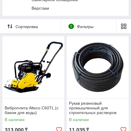
Подставки страховочные
Верстаки
Прессы гидравлические
Трансмиссионные стойки
Сортировка
0
Фильтры
Гидравлические цилиндры и насосы
Подъемники автомобильные
Стяжки пружин
Специальный инструмент
Станки и мойки деталей
Диагностическое оборудование
Вытяжка выхлопных газов
Кузовной ремонт
Фонари и переноски
Рукав резиновый
Виброплита Alteco C60TL (с
промышленный для
баком для воды)
строительных растворов
SEMPERIT SM40 50х8мм 1м
В наличии
В наличии
313 000
11 035
₸
₸