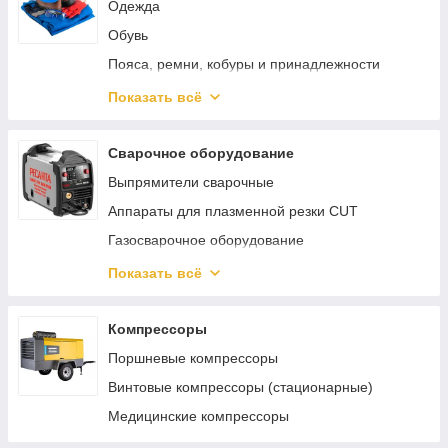
Одежда
Обувь
Пояса, ремни, кобуры и принадлежности
Защита органов зрения
Показать всё
Защита головы
Наколенники
Сварочное оборудование
Выпрямители сварочные
Аппараты для плазменной резки CUT
Газосварочное оборудование
Инверторные сварочные аппараты ММА
Показать всё
Сварочные полуавтоматы MIG/MAG
Аппараты аргонно-дуговой сварки TIG
Компрессоры
Реостаты
Поршневые компрессоры
Аппараты для сварки труб
Винтовые компрессоры (стационарные)
Материалы и комплектующие для сварки и
Медицинские компрессоры
пайки