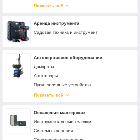
Такелаж
Ключи, трещотки, воротки
Показать всё
Скобы
Саморезы и шурупы
Аренда инструмента
Садовая техника и инструмент
Автосервисное оборудование
Домкраты
Автотовары
Пуско-зарядные устройства
Трубогибы
Показать всё
Смазочное и заправочное оборудование
Шиномонтажное оборудование
Оснащение мастерских
Кантователи двигателя
Инструментальные тележки
Краны гаражные
Системы хранения
Лежаки подкатные
Санитарное оснащение