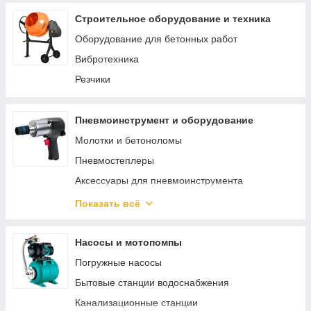
Строительное оборудование и техника
Оборудование для бетонных работ
Вибротехника
Резчики
Пневмоинструмент и оборудование
Молотки и бетоноломы
Пневмостеплеры
Аксессуары для пневмоинструмента
Пневматический гайковерт
Показать всё
Аэрографы
Пневмошлифмашины
Насосы и мотопомпы
Пневмокраскопульты
Погружные насосы
Пневмопистолеты
Бытовые станции водоснабжения
Наборы пневмоинструмента
Канализационные станции