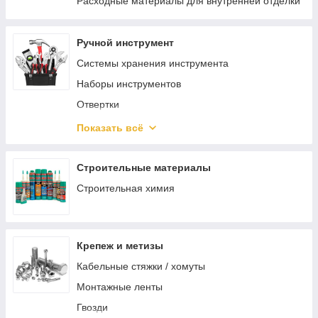
Расходные материалы для внутренней отделки
Ручной инструмент
Системы хранения инструмента
Наборы инструментов
Отвертки
Шарнирно-губцевый инструмент
Показать всё
Разметочный инструмент
Электромонтажный инструмент
Строительные материалы
Зажимной инструмент
Строительная химия
Ударный инструмент
Режущий инструмент
Крепеж и метизы
Столярно-слесарный инструмент
Кабельные стяжки / хомуты
Монтажный инструмент
Монтажные ленты
Трубный инструмент
Гвозди
Отделочный инструмент