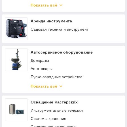
Такелаж
Ключи, трещотки, воротки
Показать всё
Скобы
Саморезы и шурупы
Аренда инструмента
Садовая техника и инструмент
Автосервисное оборудование
Домкраты
Автотовары
Пуско-зарядные устройства
Трубогибы
Показать всё
Смазочное и заправочное оборудование
Шиномонтажное оборудование
Оснащение мастерских
Кантователи двигателя
Инструментальные тележки
Краны гаражные
Системы хранения
Лежаки подкатные
Санитарное оснащение