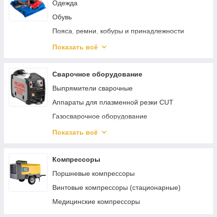
Одежда
Обувь
Пояса, ремни, кобуры и принадлежности
Защита органов зрения
Показать всё
Защита головы
Наколенники
Сварочное оборудование
Выпрямители сварочные
Аппараты для плазменной резки CUT
Газосварочное оборудование
Инверторные сварочные аппараты ММА
Показать всё
Сварочные полуавтоматы MIG/MAG
Аппараты аргонно-дуговой сварки TIG
Компрессоры
Реостаты
Поршневые компрессоры
Аппараты для сварки труб
Винтовые компрессоры (стационарные)
Материалы и комплектующие для сварки и
Медицинские компрессоры
пайки