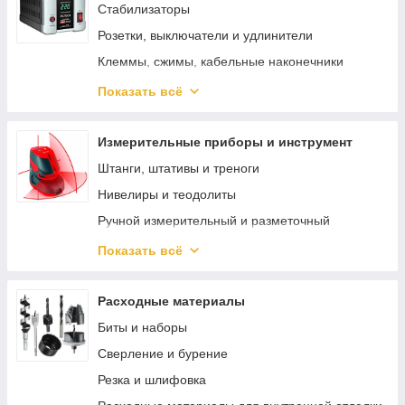
Пеногенераторы
Стабилизаторы
Средства для чистки и ухода
Розетки, выключатели и удлинители
Поломойные машины
Клеммы, сжимы, кабельные наконечники
Источники бесперебойного питания
Показать всё
Изоляция и защита кабеля
Освещение
Измерительные приборы и инструмент
Штанги, штативы и треноги
Нивелиры и теодолиты
Ручной измерительный и разметочный
инструмент
Показать всё
Электротехнические измерительные приборы
Диагностика и неразрушающий контроль
Расходные материалы
Измерение параметров окружающей среды
Биты и наборы
Специализированные приборы и
Сверление и бурение
комплектующие
Резка и шлифовка
Измерители длины и расстояния