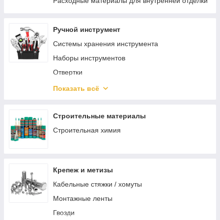
Расходные материалы для внутренней отделки
Ручной инструмент
Системы хранения инструмента
Наборы инструментов
Отвертки
Шарнирно-губцевый инструмент
Показать всё
Разметочный инструмент
Электромонтажный инструмент
Строительные материалы
Зажимной инструмент
Строительная химия
Ударный инструмент
Режущий инструмент
Крепеж и метизы
Столярно-слесарный инструмент
Кабельные стяжки / хомуты
Монтажный инструмент
Монтажные ленты
Трубный инструмент
Гвозди
Отделочный инструмент