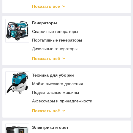
Пневмодрели
Мотопомпы
Показать всё
Регуляторы давления
Аксессуары и принадлежности для насосов
Пневматические заклепочники
Общепромышленные насосы
Генераторы
Пневмошуруповерты
Бытовые поверхностные насосы
Сварочные генераторы
Хоппер ковши
Автоматика для насосов
Портативные генераторы
Пневмоотвертки
Циркуляционные насосы
Дизельные генераторы
Пневмоножницы и пилы
Комплектующие для генераторов
Показать всё
Пневмотрещотки
Инверторные генераторы
Пневматические лобзики
Техника для уборки
Мойки высокого давления
Подметальные машины
Аксессуары и принадлежности
Пылесосы
Показать всё
Пароочистители
Очистители окон
Электрика и свет