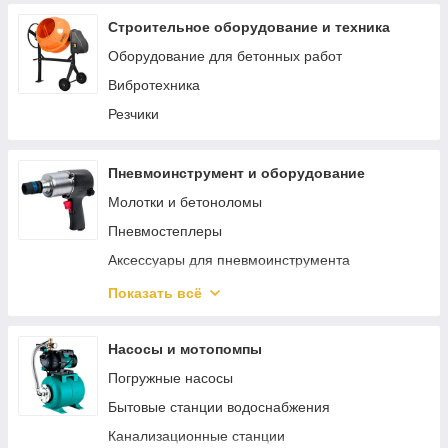
Строительное оборудование и техника
Оборудование для бетонных работ
Вибротехника
Резчики
Пневмоинструмент и оборудование
Молотки и бетоноломы
Пневмостеплеры
Аксессуары для пневмоинструмента
Пневматический гайковерт
Показать всё
Аэрографы
Пневмошлифмашины
Насосы и мотопомпы
Пневмокраскопульты
Погружные насосы
Пневмопистолеты
Бытовые станции водоснабжения
Наборы пневмоинструмента
Канализационные станции