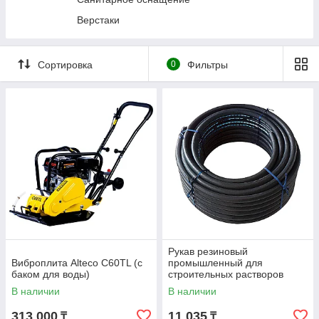
Подставки страховочные
Верстаки
Прессы гидравлические
Трансмиссионные стойки
Сортировка
0
Фильтры
Гидравлические цилиндры и насосы
Подъемники автомобильные
Стяжки пружин
Специальный инструмент
Станки и мойки деталей
Диагностическое оборудование
Вытяжка выхлопных газов
Кузовной ремонт
Фонари и переноски
Рукав резиновый
Виброплита Alteco C60TL (с
промышленный для
баком для воды)
строительных растворов
SEMPERIT SM40 50х8мм 1м
В наличии
В наличии
313 000
11 035
₸
₸