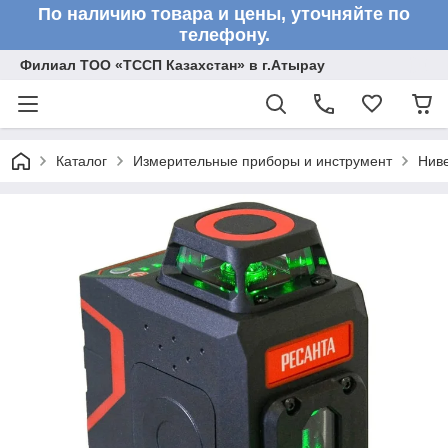
По наличию товара и цены, уточняйте по
телефону.
Филиал ТОО «ТССП Казахстан» в г.Атырау
Каталог
Измерительные приборы и инструмент
Нив