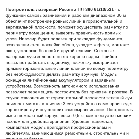
Построитель лазерный Ресанта ПЛ-360 61/10/531
- с
функцией самовыравнивания и рабочим диапазоном 30 м
обеспечит построение ровных линий в горизонтальной и
вертикальной плоскости, поможет осуществить разметку по
периметру помещения, выверить правильность прямых
углов. Нивелир будет полезен при закладке фундамента,
возведении стен, поклейке обоев, укладке кафеля, монтаже
окон, установке бытовой и другой техники. Световые
лазерные лучи зеленого цвета хорошо видны. Прибор
позволяет работать в одиночку, поскольку выстраивает
прямые горизонтальные линии длиной по всему периметру
без необходимости делать разметку вручную. Модель
оснащена литий-ионным аккумулятором и зарядным
устройством. Возможность автономного использования
позволяет перемещать построитель без привязки к розетке. В
случае отклонения от горизонтальной плоскости зеленый луч
начинает мигать, в течение 3 сек устройство само произведет
корректировку и осуществит самовыравнивание. Построитель
имеет компактный корпус, весит 0,5 кг, комплектуется мягким
чехлом для удобства хранения. Удобная, надежная,
компактная модель пригодится профессионалам и
любителям, занимающимся ремонтными, строительными и
другими работами.