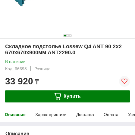
Складное подстолье Lossew Q4 ANT 90 2х2
670х670х900мм ANT2290.0
В наличии
Код: 66698
Розница
33 920
₸
Купить
Описание
Характеристики
Доставка
Оплата
Усл
Описание