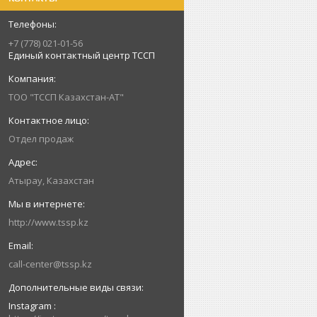
+7 (778) 021-01-56
Единый контактный центр ТССП
ТОО "ТССП Казахстан-АТ"
Отдел продаж
Атырау, Казахстан
http://www.tssp.kz
call-center@tssp.kz
Instagram