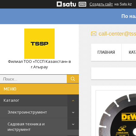
Создать сайт
на Satu.kz
По на
call-center@ts
ГЛАВНАЯ
КАТ
Филиал ТОО «ТССП Казахстан» в
г.Атырау
Каталог
Электроинструмент
Садовая техника и
инструмент