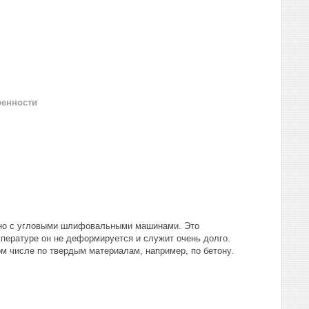
ренности
тно с угловыми шлифовальными машинами. Это
мпературе он не деформируется и служит очень долго.
м числе по твердым материалам, например, по бетону.