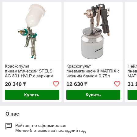
Краскопульт
Краскопульт
Ней
пневматический STELS
пневматический MATRIX с
пнев
AG 801 HVLP с верхним
нижним бачком 0.75л
MAT
бачком 0.6л 57360
57317
18G
20 340
12 630
31 
₸
₸
Купить
Купить
О нас
Рейтинг не сформирован
Менее 5 отзывов за последний год