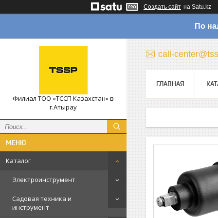
Создать сайт
на Satu.kz
По на
call-center@ts
ГЛАВНАЯ
КАТ
Филиал ТОО «ТССП Казахстан» в
г.Атырау
Каталог
Электроинструмент
Садовая техника и
инструмент