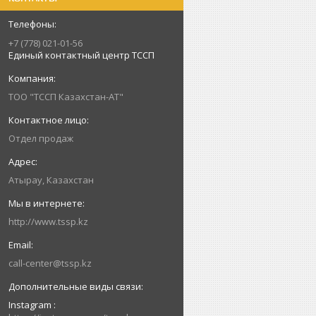
+7 (778) 021-01-56
Единый контактный центр ТССП
ТОО "ТССП Казахстан-АТ"
Отдел продаж
Атырау, Казахстан
http://www.tssp.kz
call-center@tssp.kz
Instagram