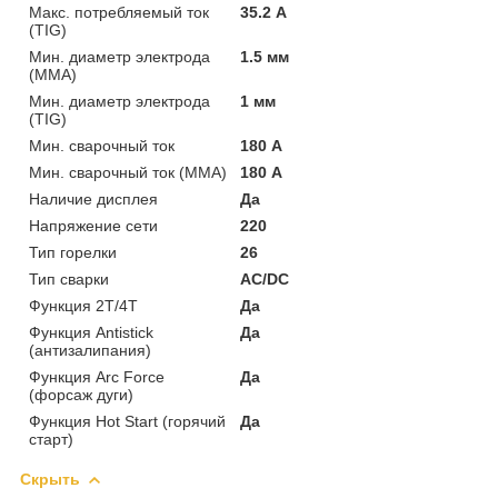
Макс. потребляемый ток
35.2 А
(TIG)
Мин. диаметр электрода
1.5 мм
(MMA)
Мин. диаметр электрода
1 мм
(TIG)
Мин. сварочный ток
180 А
Мин. сварочный ток (MMA)
180 А
Наличие дисплея
Да
Напряжение сети
220
Тип горелки
26
Тип сварки
AC/DC
Функция 2T/4T
Да
Функция Antistick
Да
(антизалипания)
Функция Arc Force
Да
(форсаж дуги)
Функция Hot Start (горячий
Да
старт)
Скрыть