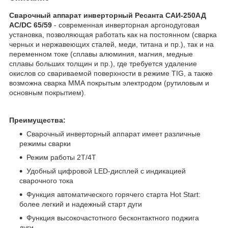
Сварочный аппарат инверторный Ресанта САИ-250АД
AC/DC 65/59
- современная инверторная аргонодуговая
установка, позволяющая работать как на постоянном (сварка
черных и нержавеющих сталей, меди, титана и пр.), так и на
переменном токе (сплавы алюминия, магния, медные
сплавы больших толщин и пр.), где требуется удаление
окислов со свариваемой поверхности в режиме TIG, а также
возможна сварка ММА покрытым электродом (рутиловым и
основным покрытием).
Преимущества:
Сварочный инверторный аппарат имеет различные
режимы сварки
Режим работы 2Т/4Т
Удобный цифровой LED-дисплей с индикацией
сварочного тока
Функция автоматического горячего старта Hot Start:
более легкий и надежный старт дуги
Функция высокочастотного бесконтактного поджига
дуги