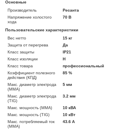
Основные
Производитель
Ресанта
Напряжение холостого
70 В
хода
Пользовательские характеристики
Вес нетто
15 кг
Защита от перегрева
Да
Класс защиты
IP21
Класс изоляции
H
Класс товара
профессиональный
Коэффициент полезного
85 %
действия (КПД)
Макс. диаметр электрода
5 мм
(MMA)
Макс. диаметр электрода
3.2 мм
(TIG)
Макс. мощность (MMA)
10 кВА
Макс. мощность (TIG)
10 кВт
Макс. потребляемый ток
43.6 А
(MMA)