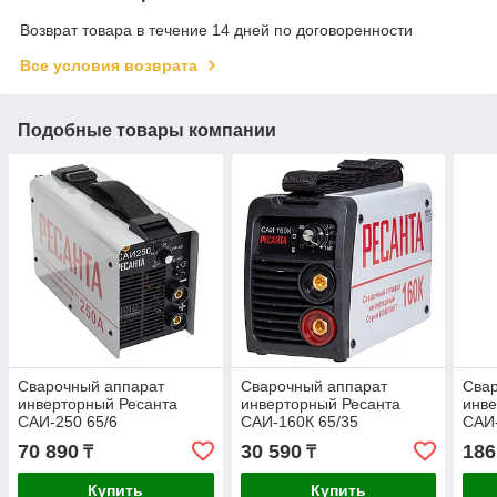
Возврат товара в течение 14 дней по договоренности
Все условия возврата
Подобные товары компании
Сварочный аппарат
Сварочный аппарат
Сва
инверторный Ресанта
инверторный Ресанта
инве
САИ-250 65/6
САИ-160К 65/35
САИ
70 890
30 590
186
₸
₸
Купить
Купить