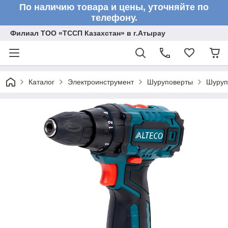
По наличию товара и цены, уточняйте по
телефону.
Филиал ТОО «ТССП Казахстан» в г.Атырау
Каталог
Электроинструмент
Шуруповерты
Шуруп