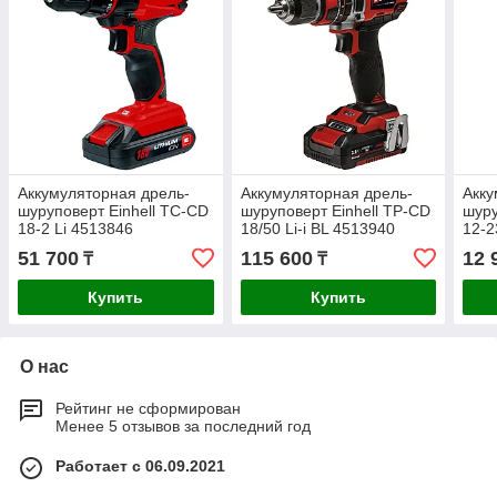
Аккумуляторная дрель-
Аккумуляторная дрель-
Акку
шуруповерт Einhell TC-CD
шуруповерт Einhell TP-CD
шур
18-2 Li 4513846
18/50 Li-i BL 4513940
12-2
51 700
115 600
12 
₸
₸
Купить
Купить
О нас
Рейтинг не сформирован
Менее 5 отзывов за последний год
Работает с 06.09.2021