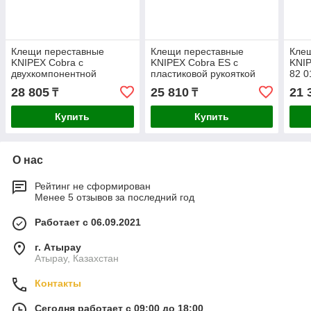
Клещи переставные
Клещи переставные
Кле
KNIPEX Cobra с
KNIPEX Cobra ES с
KNIP
двухкомпонентной
пластиковой рукояткой
82 0
рукояткой 250мм 8702250
250мм 8751250
28 805
25 810
21 
₸
₸
Купить
Купить
О нас
Рейтинг не сформирован
Менее 5 отзывов за последний год
Работает с 06.09.2021
г. Атырау
Атырау, Казахстан
Контакты
Сегодня работает с 09:00 до 18:00