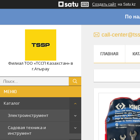
Создать сайт
на Satu.kz
По на
call-center@ts
ГЛАВНАЯ
КАТ
Филиал ТОО «ТССП Казахстан» в
г.Атырау
Каталог
Электроинструмент
Садовая техника и
инструмент