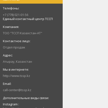
+7 (778) 021-01-56
Единый контактный центр ТССП
ТОО "ТССП Казахстан-АТ"
Отдел продаж
Атырау, Казахстан
http://www.tssp.kz
call-center@tssp.kz
Instagram