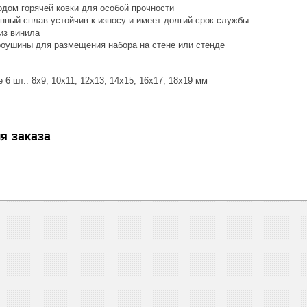
одом горячей ковки для особой прочности
нный сплав устойчив к износу и имеет долгий срок службы
из винила
оушины для размещения набора на стене или стенде
6 шт.: 8x9, 10x11, 12x13, 14x15, 16x17, 18x19 мм
я заказа