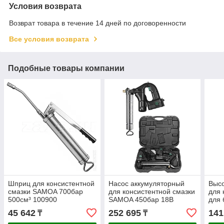
Условия возврата
Возврат товара в течение 14 дней по договоренности
Все условия возврата
Подобные товары компании
Шприц для консистентной
Насос аккумуляторный
Выс
смазки SAMOA 700бар
для консистентной смазки
для 
500см³ 100900
SAMOA 450бар 18В
для 
160103
18кг
45 642
252 695
141
₸
₸