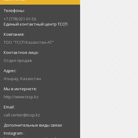
+7 (778) 021-01-56
Единый контактный центр ТССП
ТОО "ТССП Казахстан-АТ"
Отдел продаж
Атырау, Казахстан
http://www.tssp.kz
call-center@tssp.kz
Instagram