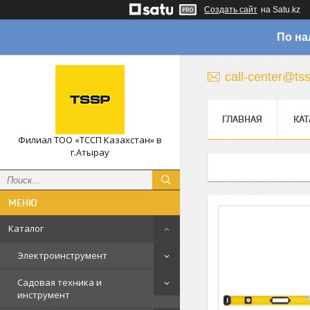
Создать сайт
на Satu.kz
По на
call-center@ts
ГЛАВНАЯ
КАТ
Филиал ТОО «ТССП Казахстан» в
г.Атырау
Каталог
Электроинструмент
Садовая техника и
инструмент