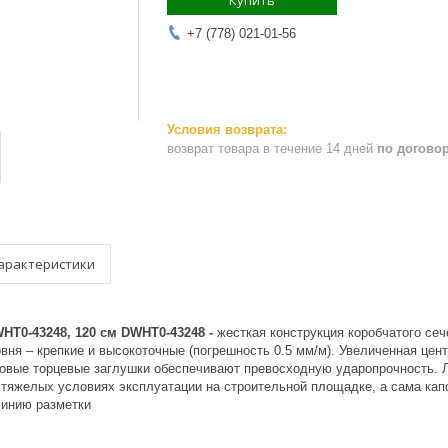
Купить
+7 (778) 021-01-56
возврат товара в течение 14 дней
по догово
арактеристики
T0-43248, 120 см DWHT0-43248 -
жесткая конструкция коробчатого се
вня – крепкие и высокоточные (погрешность 0.5 мм/м). Увеличенная цен
новые торцевые заглушки обеспечивают превосходную ударопрочность. 
 тяжелых условиях эксплуатации на строительной площадке, а сама кап
инию разметки