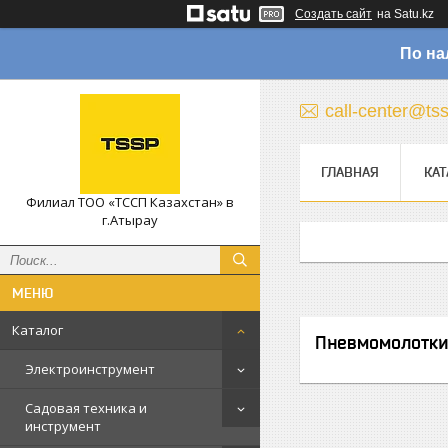
Создать сайт
на Satu.kz
По на
call-center@ts
ГЛАВНАЯ
КАТ
Филиал ТОО «ТССП Казахстан» в
г.Атырау
Каталог
Пневмомолотки
Электроинструмент
Садовая техника и
инструмент