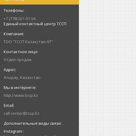
+7 (778) 021-01-56
Единый контактный центр ТССП
ТОО "ТССП Казахстан-АТ"
Отдел продаж
Атырау, Казахстан
http://www.tssp.kz
call-center@tssp.kz
Instagram