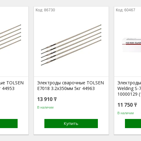
86730
60467
ные TOLSEN
Электроды сварочные TOLSEN
Электроды
г 44953
E7018 3.2х350мм 5кг 44963
Welding S-
10000129 (
13 910 ₸
11 750 ₸
В наличии
В наличии
Купить