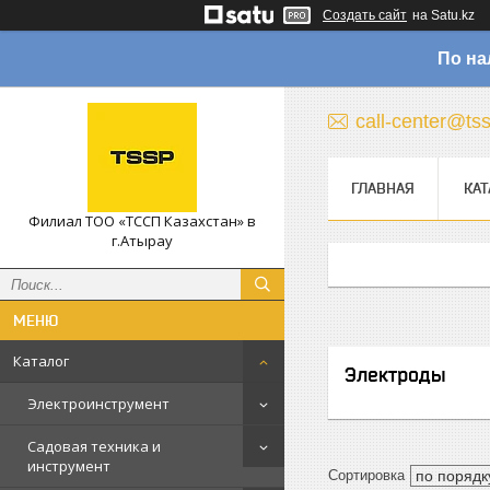
Создать сайт
на Satu.kz
По на
call-center@ts
ГЛАВНАЯ
КАТ
Филиал ТОО «ТССП Казахстан» в
г.Атырау
Каталог
Электроды
Электроинструмент
Садовая техника и
инструмент