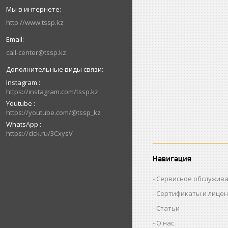
http://www.tssp.kz
call-center@tssp.kz
Instagram
https://instagram.com/tssp.kz
Youtube
https://youtube.com/@tssp_kz
WhatsApp
https://clck.ru/3CxysV
Навигация
Сервисное обслужив
Сертификаты и лице
Статьи
О нас