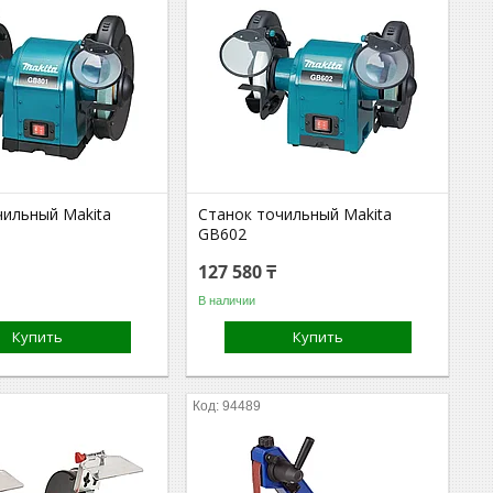
чильный Makita
Станок точильный Makita
GB602
127 580 ₸
В наличии
Купить
Купить
94489