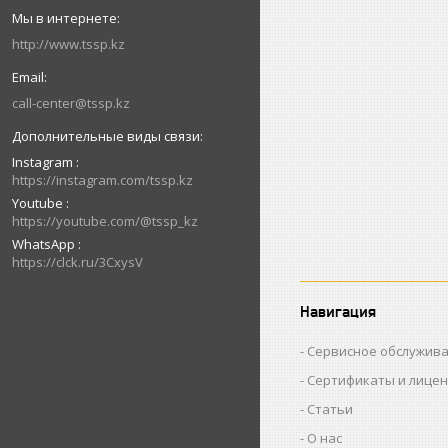
http://www.tssp.kz
call-center@tssp.kz
Instagram
https://instagram.com/tssp.kz
Youtube
https://youtube.com/@tssp_kz
WhatsApp
https://clck.ru/3CxysV
Навигация
Сервисное обслужив
Сертификаты и лице
Статьи
О нас