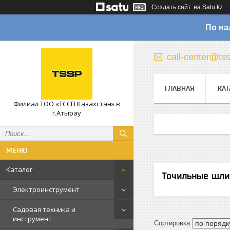
Создать сайт
на Satu.kz
По на
call-center@ts
ГЛАВНАЯ
КАТ
Филиал ТОО «ТССП Казахстан» в
г.Атырау
Каталог
Точильные шли
Электроинструмент
Садовая техника и
инструмент