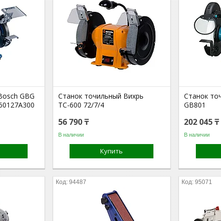
Bosch GBG
Станок точильный Вихрь
Станок то
060127A300
ТС-600 72/7/4
GB801
56 790 ₸
202 045 ₸
В наличии
В наличии
Купить
94487
95071