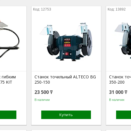
12753
13892
с гибким
Станок точильный ALTECO BG
Станок то
 75 KIT
250-150
350-200
23 500 ₸
31 000 ₸
В наличии
В наличии
Купить