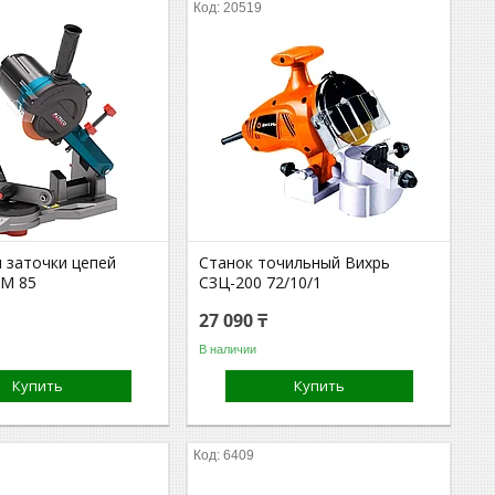
20519
я заточки цепей
Станок точильный Вихрь
SM 85
СЗЦ-200 72/10/1
27 090 ₸
В наличии
Купить
Купить
6409