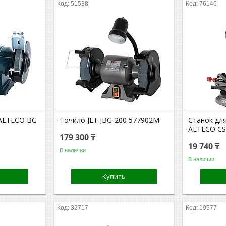
51538
76146
 ALTECO BG
Точило JET JBG-200 577902M
Станок дл
ALTECO C
179 300 ₸
19 740 ₸
В наличии
В наличии
Купить
32717
19577