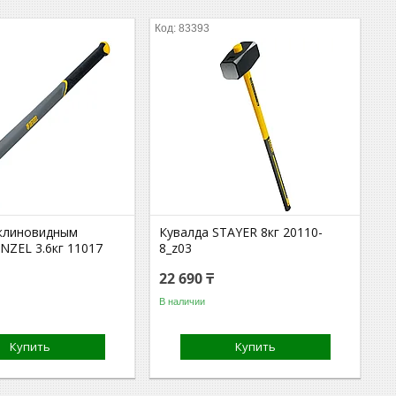
83393
 клиновидным
Кувалда STAYER 8кг 20110-
NZEL 3.6кг 11017
8_z03
22 690 ₸
В наличии
Купить
Купить