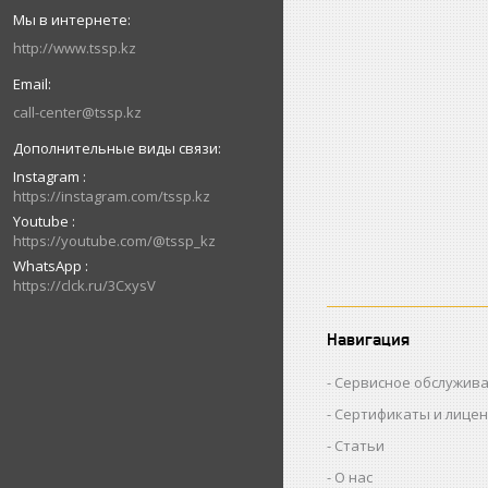
http://www.tssp.kz
call-center@tssp.kz
Instagram
https://instagram.com/tssp.kz
Youtube
https://youtube.com/@tssp_kz
WhatsApp
https://clck.ru/3CxysV
Навигация
Сервисное обслужив
Сертификаты и лице
Статьи
О нас