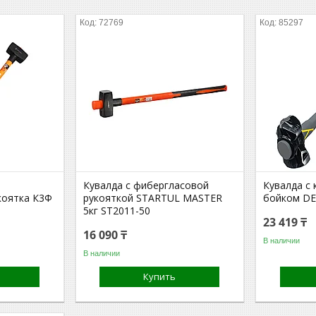
72769
85297
Кувалда с фибергласовой
Кувалда с
коятка К3Ф
рукояткой STARTUL MASTER
бойком DE
5кг ST2011-50
23 419 ₸
16 090 ₸
В наличии
В наличии
Купить