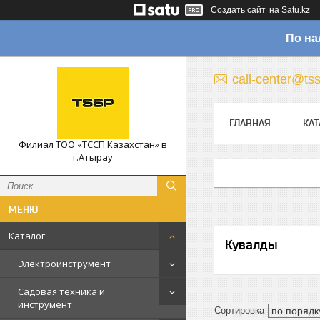
Создать сайт
на Satu.kz
По на
call-center@ts
ГЛАВНАЯ
КАТ
Филиал ТОО «ТССП Казахстан» в
г.Атырау
Каталог
Кувалды
Электроинструмент
Садовая техника и
инструмент