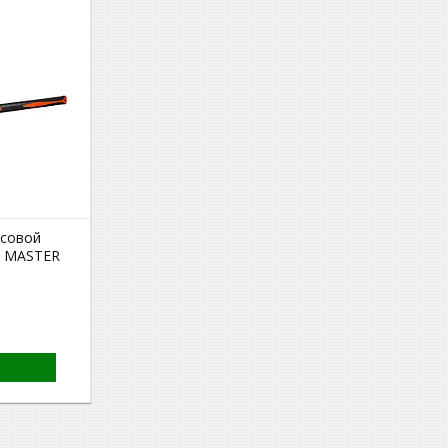
асовой
L MASTER