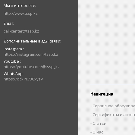
http://www.tssp.kz
call-center@tssp.kz
Instagram
https://instagram.com/tssp.kz
Youtube
https://youtube.com/@tssp_kz
WhatsApp
https://clck.ru/3CxysV
Навигация
Сервисное обслужив
Сертификаты и лице
Статьи
О нас