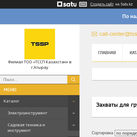
Создать сайт
на Satu.kz
По на
call-center@ts
ГЛАВНАЯ
КАТ
Филиал ТОО «ТССП Казахстан» в
г.Атырау
Каталог
Захваты для гр
Электроинструмент
Садовая техника и
инструмент