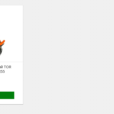
ый TOR
255