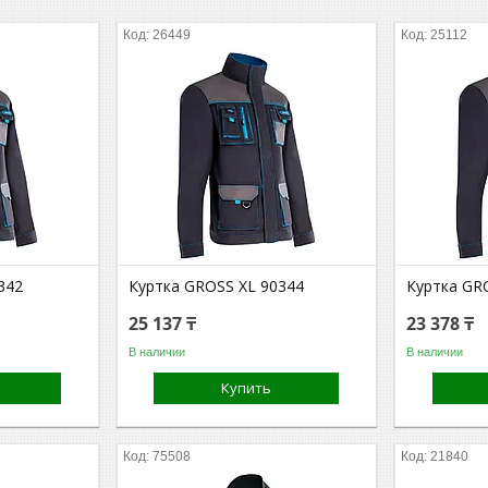
26449
25112
342
Куртка GROSS XL 90344
Куртка GR
25 137 ₸
23 378 ₸
В наличии
В наличии
Купить
75508
21840