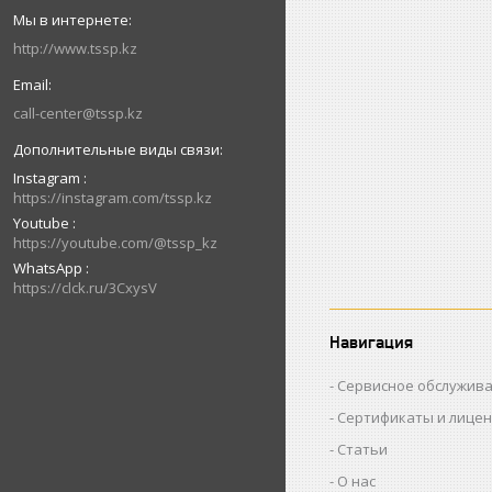
http://www.tssp.kz
call-center@tssp.kz
Instagram
https://instagram.com/tssp.kz
Youtube
https://youtube.com/@tssp_kz
WhatsApp
https://clck.ru/3CxysV
Навигация
Сервисное обслужив
Сертификаты и лице
Статьи
О нас