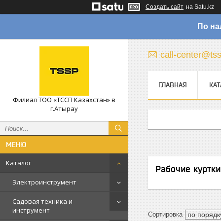
Создать сайт
на Satu.kz
По на
call-center@ts
ГЛАВНАЯ
КАТ
Филиал ТОО «ТССП Казахстан» в
г.Атырау
Каталог
Рабочие куртки
Электроинструмент
Садовая техника и
инструмент