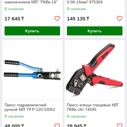
наконечников КВТ "ПКВк-16"
0.08-16мм² 975304
54549
В наличии
В наличии
17 645
145 135
₸
₸
Купить
Купить
Пресс гидравлический
Пресс-клещи торцевые КВТ
ручной КВТ ПГР-120 53052
ПКВк-16т 74595
В наличии
В наличии
48 005
28 945
₸
₸