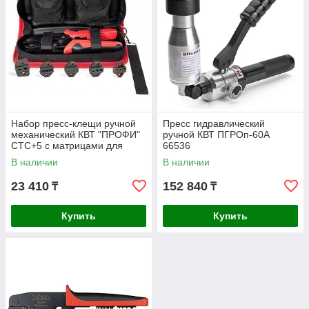
Набор пресс-клещи ручной
Пресс гидравлический
механический КВТ "ПРОФИ"
ручной КВТ ПГРОп-60А
СТС+5 c матрицами для
66536
опрессовки наконечников
В наличии
В наличии
86875
23 410
152 840
₸
₸
Купить
Купить