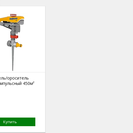
ль/ороситель
импульсный 450м²
Купить