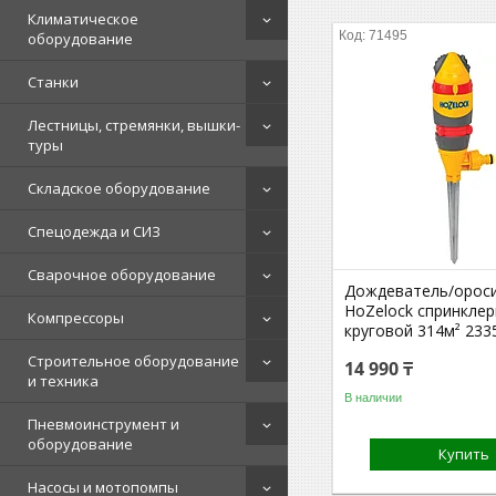
Климатическое
71495
оборудование
Станки
Лестницы, стремянки, вышки-
туры
Складское оборудование
Спецодежда и СИЗ
Сварочное оборудование
Дождеватель/орос
HoZelock спринкле
Компрессоры
круговой 314м² 233
Строительное оборудование
14 990 ₸
и техника
В наличии
Пневмоинструмент и
оборудование
Купить
Насосы и мотопомпы