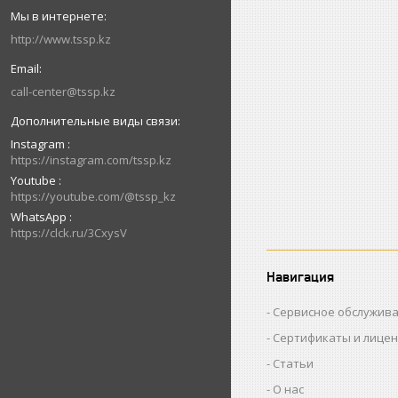
http://www.tssp.kz
call-center@tssp.kz
Instagram
https://instagram.com/tssp.kz
Youtube
https://youtube.com/@tssp_kz
WhatsApp
https://clck.ru/3CxysV
Навигация
Сервисное обслужив
Сертификаты и лице
Статьи
О нас