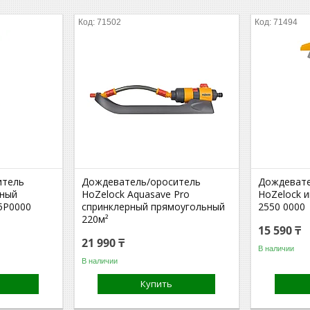
71502
71494
итель
Дождеватель/ороситель
Дождевате
рный
HoZelock Aquasave Pro
HoZelock 
5P0000
спринклерный прямоугольный
2550 0000
220м²
15 590 ₸
21 990 ₸
В наличии
В наличии
Купить