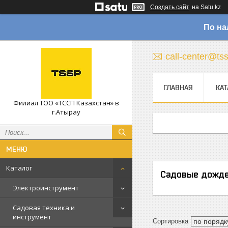
Создать сайт
на Satu.kz
По на
call-center@ts
ГЛАВНАЯ
КАТ
Филиал ТОО «ТССП Казахстан» в
г.Атырау
Каталог
Садовые дожде
Электроинструмент
Садовая техника и
инструмент