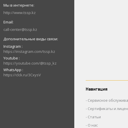
http://www.tssp.kz
call-center@tssp.kz
Instagram
https://instagram.com/tssp.kz
Youtube
https://youtube.com/@tssp_kz
WhatsApp
https://clck.ru/3CxysV
Навигация
Сервисное обслужив
Сертификаты и лице
Статьи
О нас