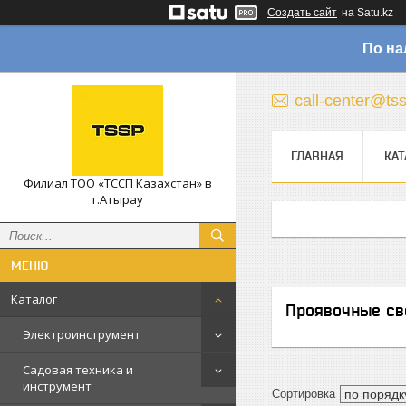
Создать сайт
на Satu.kz
По на
call-center@ts
ГЛАВНАЯ
КАТ
Филиал ТОО «ТССП Казахстан» в
г.Атырау
Каталог
Проявочные св
Электроинструмент
Садовая техника и
инструмент