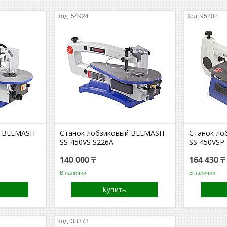
54924
95202
й BELMASH
Станок лобзиковый BELMASH
Станок ло
SS-450VS S226A
SS-450VSP
140 000 ₸
164 430 ₸
В наличии
В наличии
Купить
38373