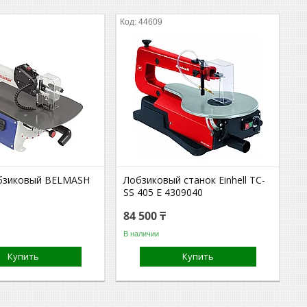
44609
бзиковый BELMASH
Лобзиковый станок Einhell TC-
SS 405 E 4309040
84 500 ₸
В наличии
Купить
Купить