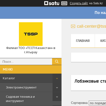
Создать сайт
на Satu.kz
По на
call-center@ts
ГЛАВНАЯ
КАТ
Филиал ТОО «ТССП Казахстан» в
г.Атырау
Каталог
Лобзиковые ст
Электроинструмент
Садовая техника и
инструмент