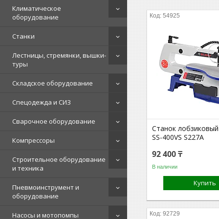
Климатическое
54925
оборудование
Станки
Лестницы, стремянки, вышки-
туры
Складское оборудование
Спецодежда и СИЗ
Сварочное оборудование
Станок лобзиковы
SS-400VS S227A
Компрессоры
92 400 ₸
Строительное оборудование
В наличии
и техника
Купить
Пневмоинструмент и
оборудование
92729
Насосы и мотопомпы