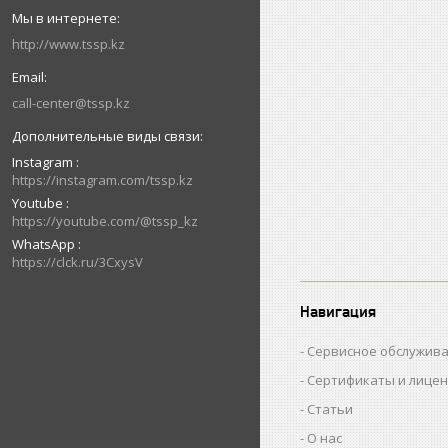
http://www.tssp.kz
call-center@tssp.kz
Instagram
https://instagram.com/tssp.kz
Youtube
https://youtube.com/@tssp_kz
WhatsApp
https://clck.ru/3CxysV
Навигация
Сервисное обслужив
Сертификаты и лице
Статьи
О нас