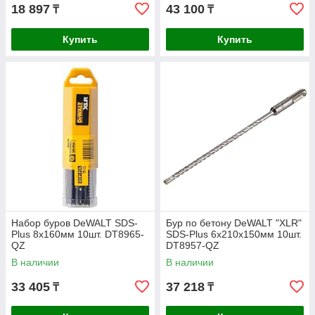
18 897
43 100
₸
₸
Купить
Купить
Набор буров DeWALT SDS-
Бур по бетону DeWALT "XLR"
Plus 8x160мм 10шт. DT8965-
SDS-Plus 6x210x150мм 10шт.
QZ
DT8957-QZ
В наличии
В наличии
33 405
37 218
₸
₸