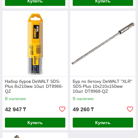
Купить
Купить
Набор буров DeWALT SDS-
Бур по бетону DeWALT "XLR"
Plus 8x210мм 10шт. DT8966-
SDS-Plus 10x210x150мм
QZ
10шт. DT8968-QZ
В наличии
В наличии
42 947
49 260
₸
₸
Купить
Купить