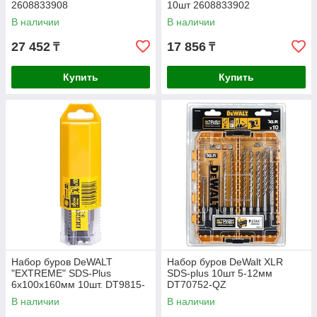
2608833908
10шт 2608833902
В наличии
В наличии
27 452
17 856
₸
₸
Купить
Купить
Набор буров DeWALT
Набор буров DeWalt XLR
"EXTREME" SDS-Plus
SDS-plus 10шт 5-12мм
6х100х160мм 10шт. DT9815-
DT70752-QZ
QZ
В наличии
В наличии