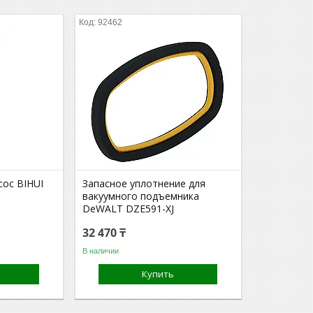
92462
сос BIHUI
Запасное уплотнение для
вакуумного подъемника
DeWALT DZE591-XJ
32 470 ₸
В наличии
Купить