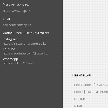
http://www.tssp.kz
call-center@tssp.kz
Instagram
https://instagram.com/tssp.kz
Youtube
https://youtube.com/@tssp_kz
WhatsApp
https://clck.ru/3CxysV
Навигация
Сервисное обслужив
Сертификаты и лице
Статьи
О нас