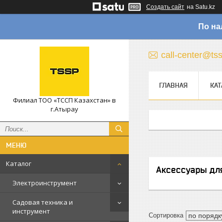
Создать сайт
на Satu.kz
По на
call-center@ts
ГЛАВНАЯ
КАТ
Филиал ТОО «ТССП Казахстан» в
г.Атырау
Каталог
Аксессуары дл
Электроинструмент
Садовая техника и
инструмент