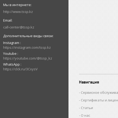
http://www.tssp.kz
call-center@tssp.kz
Instagram
https://instagram.com/tssp.kz
Youtube
https://youtube.com/@tssp_kz
WhatsApp
https://clck.ru/3CxysV
Навигация
Сервисное обслужив
Сертификаты и лице
Статьи
О нас