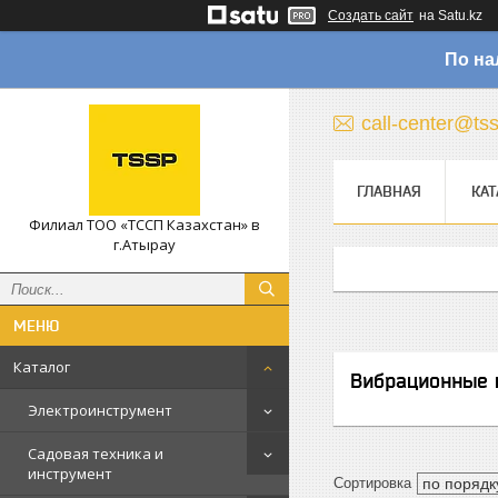
Создать сайт
на Satu.kz
По на
call-center@ts
ГЛАВНАЯ
КАТ
Филиал ТОО «ТССП Казахстан» в
г.Атырау
Каталог
Вибрационные
Электроинструмент
Садовая техника и
инструмент