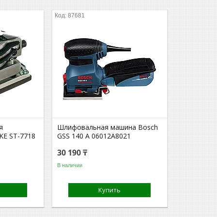
87681
я
Шлифовальная машина Bosch
E ST-7718
GSS 140 A 06012A8021
30 190 ₸
В наличии
Купить